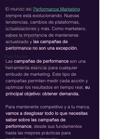
Lead Generation
El mundo del 
Performance Marketing
siempre está evolucionando. Nuevas 
CRO
tendencias, cambios de plataformas, 
Growth Marketing
actualizaciones y más. Como marketero, 
sabes la importancia de mantenerse 
Publicidad Digital
actualizado y 
las campañas de 
GTM Engineering
performance no son una excepción. 
Paid Media
Las 
campañas de performance
 son una 
Performance Marketing
herramienta esencial para cualquier 
embudo de marketing. Este tipo de 
campañas permiten medir cada acción y 
optimizar los resultados en tiempo real, 
su 
principal objetivo: obtener demanda.
Para mantenerte competitivo y a tu marca, 
vamos a desglosar todo lo que necesitas 
saber sobre las campañas de 
performance
, desde sus fundamentos 
hasta las mejores prácticas para 