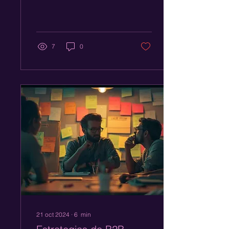
Cómo Aplicar
Efectivamente Estrategias
de Growth Marketing.
7
0
21 oct 2024
∙
6
min