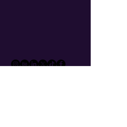
© 2024 Por Haku Fujiwara
Desarrollado por
A
sterism* Growth Marketing Agency
Política de privacidad
Servicios de Inbound
Marketing
Agencia de Growth Marketing
Agencia HubSpot Partner