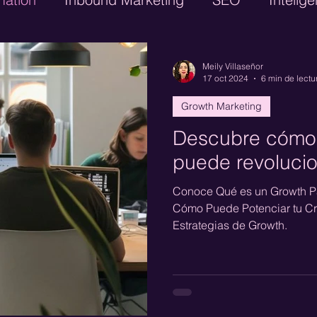
Digital
Google Adwords
CRM
Lead Ge
Meily Villaseñor
17 oct 2024
6 min de lectu
Growth Marketing
GTM Engineering
Paid Media
Performanc
Descubre cómo 
puede revolucio
Conoce Qué es un Growth Pa
Cómo Puede Potenciar tu Cr
Estrategias de Growth.