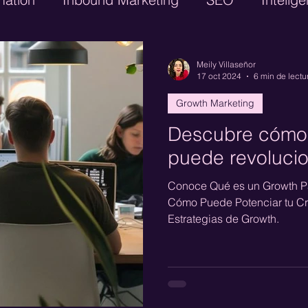
Digital
Google Adwords
CRM
Lead Ge
Meily Villaseñor
17 oct 2024
6 min de lectu
Growth Marketing
GTM Engineering
Paid Media
Performanc
Descubre cómo 
puede revolucio
Conoce Qué es un Growth Pa
Cómo Puede Potenciar tu Cr
Estrategias de Growth.