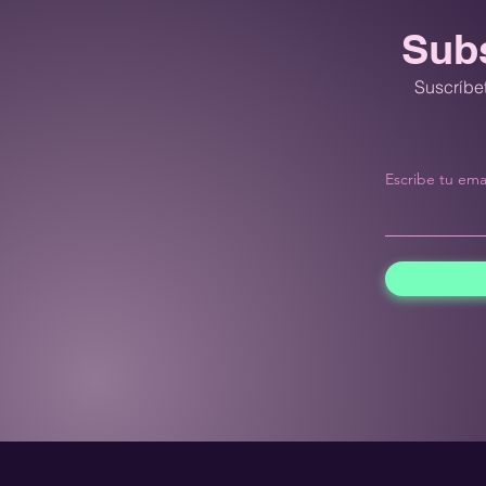
Subs
Suscríbet
Escribe tu ema