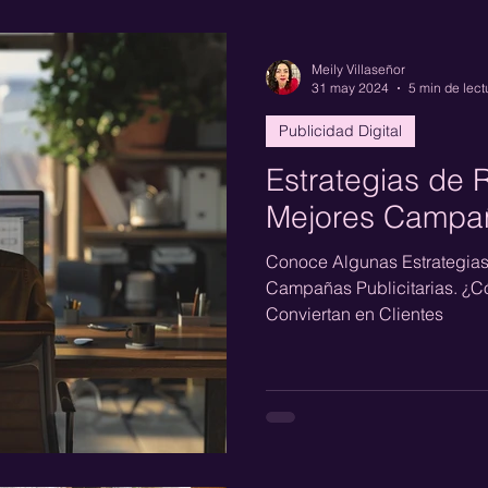
Meily Villaseñor
31 may 2024
5 min de lect
Publicidad Digital
Estrategias de 
Mejores Campaña
Conoce Algunas Estrategias 
Campañas Publicitarias. ¿Có
Conviertan en Clientes