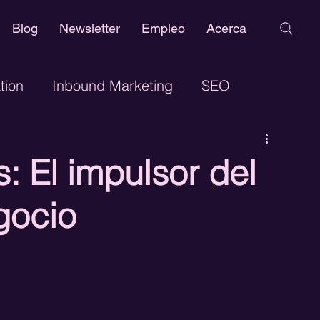
Blog
Newsletter
Empleo
Acerca
tion
Inbound Marketing
SEO
eño Web
Marketing Digital
Google Adwords
 El impulsor del
h Marketing
Publicidad Digital
gocio
ance Marketing