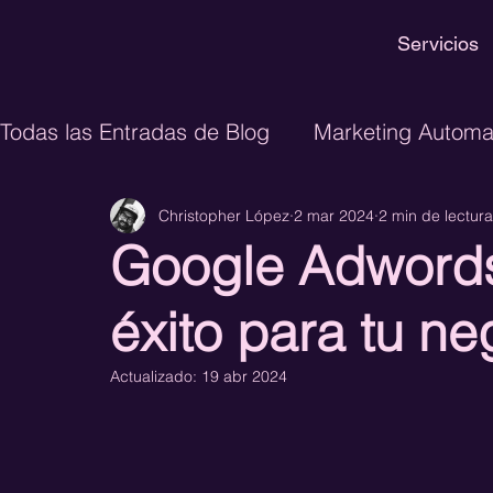
Servicios
Todas las Entradas de Blog
Marketing Automa
Christopher López
2 mar 2024
2 min de lectura
Inteligencia Artificial
Ecommerce
Dis
Google Adwords:
CRM
Lead Generation
CRO
Growt
éxito para tu ne
Actualizado:
19 abr 2024
GTM Engineering
Paid Media
Perform