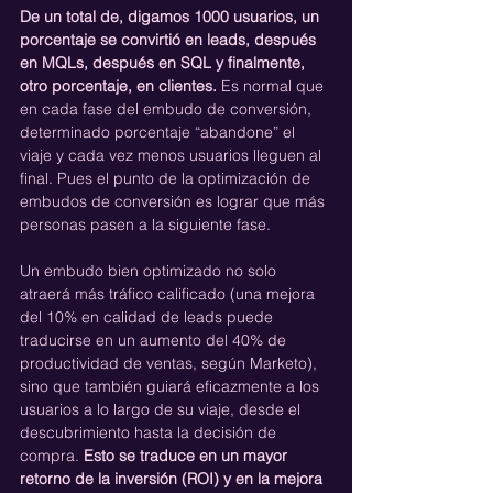
De un total de, digamos 1000 usuarios, un 
porcentaje se convirtió en leads, después 
en MQLs, después en SQL y finalmente, 
otro porcentaje, en clientes.
 Es normal que 
en cada fase del embudo de conversión, 
determinado porcentaje “abandone” el 
viaje y cada vez menos usuarios lleguen al 
final. Pues el punto de la optimización de 
embudos de conversión es lograr que más 
personas pasen a la siguiente fase.
Un embudo bien optimizado no solo 
atraerá más tráfico calificado (una mejora 
del 10% en calidad de leads puede 
traducirse en un aumento del 40% de 
productividad de ventas, según Marketo), 
sino que también guiará eficazmente a los 
usuarios a lo largo de su viaje, desde el 
descubrimiento hasta la decisión de 
compra. 
Esto se traduce en un mayor 
retorno de la inversión (ROI) y en la mejora 