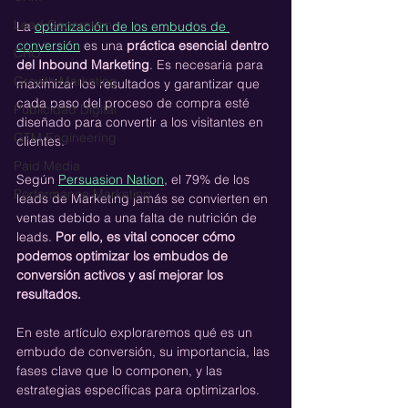
Lead Generation
La 
optimización de los embudos de 
conversión
 es una 
práctica esencial dentro 
CRO
del Inbound Marketing
. Es necesaria para 
Growth Marketing
maximizar los resultados y garantizar que 
cada paso del proceso de compra esté 
Publicidad Digital
diseñado para convertir a los visitantes en 
GTM Engineering
clientes. 
Paid Media
Según 
Persuasion Nation
, el 79% de los 
Performance Marketing
leads de Marketing jamás se convierten en 
ventas debido a una falta de nutrición de 
leads. 
Por ello, es vital conocer cómo 
podemos optimizar los embudos de 
conversión activos y así mejorar los 
resultados.
En este artículo exploraremos qué es un 
embudo de conversión, su importancia, las 
fases clave que lo componen, y las 
estrategias específicas para optimizarlos.