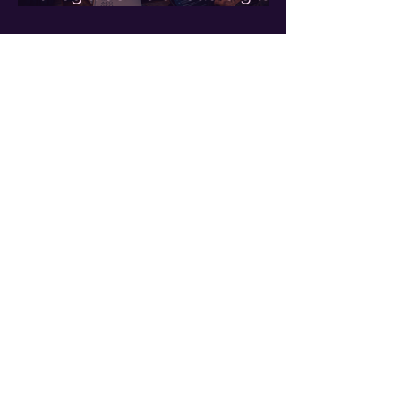
que toda marca debe
dominar en 2026
GTM Engineering: qué es,
cómo funciona y por qué
está transformando el
crecimiento de las empresas
Subscríbete a nuestro
Newsletter
Suscríbete y recibe la actualización de
las publicaciones en tu bandeja de
Email