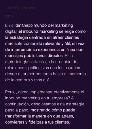
Lead Generation
CRO
En el 
dinámico mundo del marketing 
Growth Marketing
digital, el inbound marketing se erige como 
Publicidad Digital
la estrategia centrada en atraer clientes 
mediante contenido relevante y útil, en vez 
GTM Engineering
de interrumpir su experiencia en línea con 
Paid Media
mensajes publicitarios directos.
 Esta 
Performance Marketing
metodología se basa en la creación de 
relaciones significativas con los usuarios 
desde el primer contacto hasta el momento 
de la compra y más allá. 
Pero, ¿cómo implementar efectivamente el 
inbound marketing en tu empresa? A 
continuación, desglosamos esta estrategia 
paso a paso, 
mostrando cómo puede 
transformar la manera en que atraes, 
conviertes y fidelizas a tus clientes.