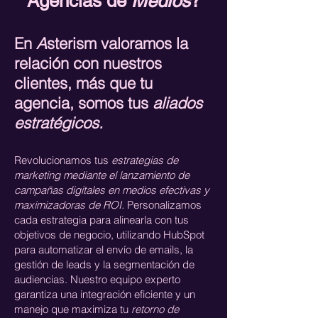
Agencias de
Medios
?
En
A
sterism valoramos la
relación con nuestros
clientes, más que tu
agencia, somos tus
aliados
estratégicos.​
Revolucionamos tus
estrategias de
marketing mediante el lanzamiento de
campañas digitales en medios efectivas y
maximizadoras de ROI.
Personalizamos
cada estrategia para alinearla con tus
objetivos de negocio, utilizando HubSpot
para automatizar el envío de emails, la
gestión de leads y la segmentación de
audiencias. Nuestro equipo experto
garantiza una integración eficiente y un
manejo que maximiza tu
retorno de