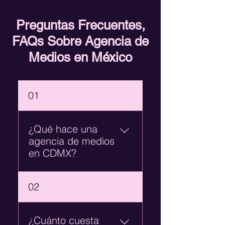
Preguntas Frecuentes,
FAQs Sobre Agencia de
Medios en México
01
¿Qué hace una
agencia de medios
en CDMX?
Una agencia de medios
02
planea, compra y optimiza
los espacios publicitarios
donde aparece tu marca —
¿Cuánto cuesta