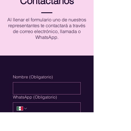
Contáctanos
todo México y el mundo de
forma remota, con la misma
cercanía y seguimiento. La
Al llenar el formulario uno de nuestros
pauta digital no tiene
representantes te contactará a través
de correo electrónico, llamada o
fronteras geográficas.
WhatsApp.
Nombre
(Obligatorio)
WhatsApp
(Obligatorio)
Email Empresarial
(Obligatorio)