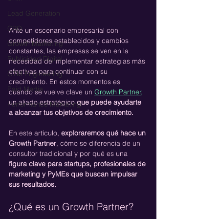
Lead Generation
CRO
Ante un escenario empresarial con 
competidores establecidos y cambios 
Growth Marketing
constantes, las empresas se ven en la 
Publicidad Digital
necesidad de implementar estrategias más 
efectivas para continuar con su 
GTM Engineering
crecimiento. En estos momentos es 
Paid Media
cuando se vuelve clave un 
Growth Partner,
un aliado estratégico 
que puede ayudarte 
Performance Marketing
a alcanzar tus objetivos de crecimiento. 
En este artículo, 
exploraremos qué hace un 
Growth Partner
, cómo se diferencia de un 
consultor tradicional y por qué es una 
figura clave para startups, profesionales de 
marketing y PyMEs que buscan impulsar 
sus resultados.
¿Qué es un Growth Partner?