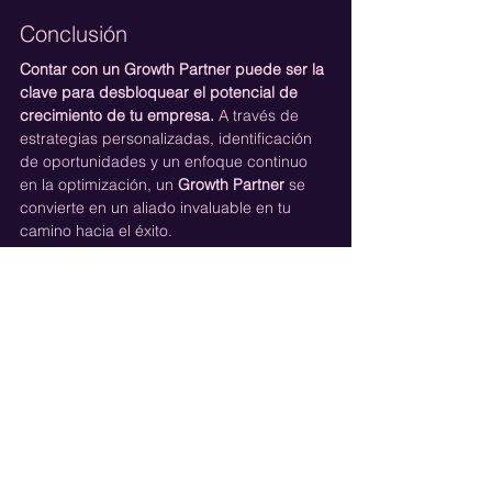
Conclusión
Contar con un Growth Partner puede ser la 
clave para desbloquear el potencial de 
crecimiento de tu empresa.
 A través de 
estrategias personalizadas, identificación 
de oportunidades y un enfoque continuo 
en la optimización, un 
Growth Partner 
se 
convierte en un aliado invaluable en tu 
camino hacia el éxito.
Si estás buscando estrategias y tácticas 
efectivas para lograr tu crecimiento 
comercial,  considera la posibilidad de 
colaborar con un Growth Partner. 
Contáctanos
 y conoce cómo podemos 
implementar acciones efectivas y de 
crecimiento exponencial.
Estrategia de Marketing
Automatización de Marketing
Crecimiento Potencial
Automatización