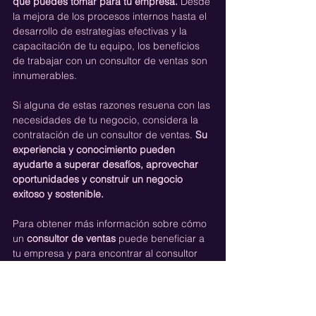
que puedes tomar para tu empresa. 
Desde 
la mejora de los procesos internos hasta el 
desarrollo de estrategias efectivas y la 
capacitación de tu equipo, los beneficios 
de trabajar con un consultor de ventas son 
innumerables.
Si alguna de estas razones resuena con las 
necesidades de tu negocio, considera la 
contratación de un consultor de ventas. 
Su 
experiencia y conocimiento pueden 
ayudarte a superar desafíos, aprovechar 
oportunidades y construir un negocio 
exitoso y sostenible.
Para obtener más información sobre cómo 
un 
consultor de ventas
 puede beneficiar a 
tu empresa y para encontrar al consultor 
adecuado para ti, 
contáctanos
.
Estrategia de Marketing
Automatización de Marketing
Agencia HubSpot
HubSpot