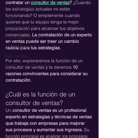
contratar un 
consultor de ventas
?
 ¿Cuando 
Lead Generation
las estrategias actuales no están 
funcionando? O simplemente cuando 
CRO
quieres que tu equipo tenga la mejor 
Growth Marketing
preparación para alcanzar tus objetivos 
comerciales.
 La contratación de un experto 
Publicidad Digital
en ventas puede ser traer un cambio 
GTM Engineering
radical para tus estrategias.
Paid Media
Por ello, exploraremos la función de un 
Performance Marketing
consultor de ventas y te daremos 
10 
razones convincentes para considerar su 
contratación.
¿Cuál es la función de un 
consultor de ventas?
Un 
consultor de ventas es un profesional 
experto en estrategias y técnicas de ventas 
que trabaja con empresas para mejorar 
sus procesos y aumentar sus ingresos. 
Su 
función principal es analizar los procesos 