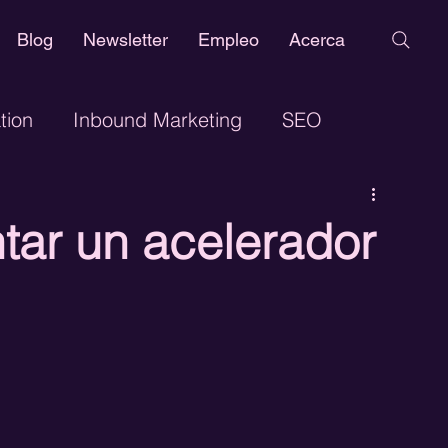
Blog
Newsletter
Empleo
Acerca
tion
Inbound Marketing
SEO
eño Web
Marketing Digital
Google Adwords
ar un acelerador
h Marketing
Publicidad Digital
ance Marketing