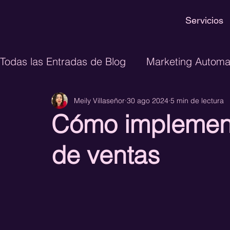
Servicios
Todas las Entradas de Blog
Marketing Automa
Meily Villaseñor
30 ago 2024
5 min de lectura
Inteligencia Artificial
Ecommerce
Dis
Cómo implement
CRM
Lead Generation
CRO
Growt
de ventas
GTM Engineering
Paid Media
Perform