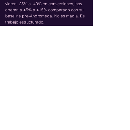
vieron -25% a -40% en conversiones, hoy 
operan a +5% a +15% comparado con su 
baseline pre-Andromeda. No es magia. Es 
trabajo estructurado.
¿Y ahora qué?
Si estás leyendo esto en 2026 y 
Andromeda ya está instalado en tu cuenta, 
tienes que hacer una pregunta incómoda: 
¿Estoy jugando en el juego de 2024 o en el 
de 2026?
Si sigues micro-segmentando, creando 
variaciones cosméticas, esperando que 
detailed targeting haga el trabajo pesado, 
y pausando creativos sin una estrategia 
clara de rotación, estás en el juego viejo. Y 
ese juego cambió.
El juego nuevo es: broad targeting + 
creativo diverso + velocidad de innovación 
+ buena data + paciencia en learning. Si 