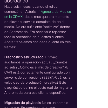
abordando
Hace seis meses, cuando el rollout 
comenzó, en Asterism* 
Agencia de Medios 
en la CDMX
, decidimos que era momento 
de elevar el servicio completo de paid 
media. No era suficiente "optimizar" dentro 
de Andromeda. Era necesario repensar 
toda la operación de nuestros clientes.
Ahora trabajamos con cada cuenta en tres 
frentes:
Diagnóstico estructurado:
 Primero, 
auditamos la operación actual. ¿Cuántos 
ad sets? ¿Cómo es el mix de creativo? ¿El 
CAPI está correctamente configurado con 
server-side conversions (S2S)? ¿Cuál es la 
velocidad de producción creativa? Este 
diagnóstico define el costo real de migrar a 
Andromeda para ese cliente específico.
Migración de playbook:
 No es un cambio 
de un día. Es arquitectura nueva. 