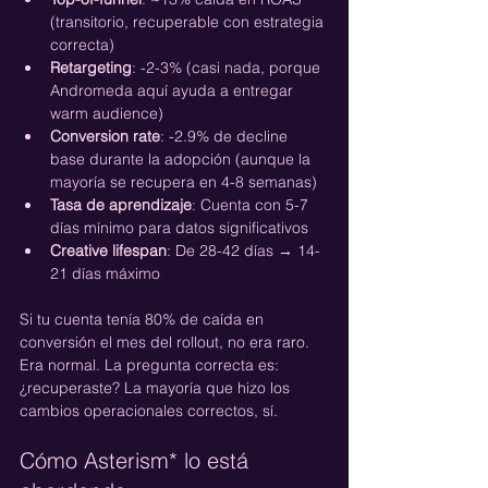
(transitorio, recuperable con estrategia 
correcta)
Retargeting
: -2-3% (casi nada, porque 
Andromeda aquí ayuda a entregar 
warm audience)
Conversion rate
: -2.9% de decline 
base durante la adopción (aunque la 
mayoría se recupera en 4-8 semanas)
Tasa de aprendizaje
: Cuenta con 5-7 
días mínimo para datos significativos
Creative lifespan
: De 28-42 días → 14-
21 días máximo
Si tu cuenta tenía 80% de caída en 
conversión el mes del rollout, no era raro. 
Era normal. La pregunta correcta es: 
¿recuperaste? La mayoría que hizo los 
cambios operacionales correctos, sí.
Cómo Asterism* lo está 