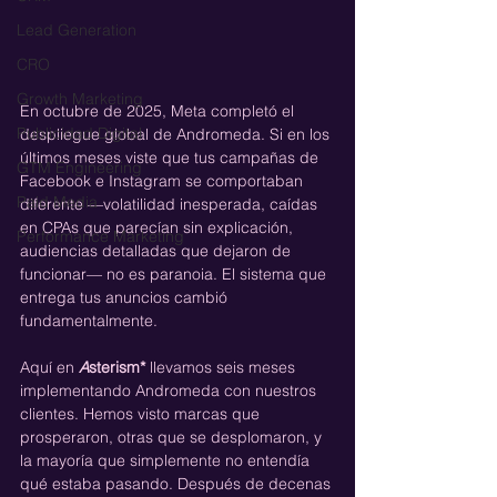
Lead Generation
CRO
Growth Marketing
En octubre de 2025, Meta completó el 
Publicidad Digital
despliegue global de Andromeda. Si en los 
últimos meses viste que tus campañas de 
GTM Engineering
Facebook e Instagram se comportaban 
Paid Media
diferente —volatilidad inesperada, caídas 
en CPAs que parecían sin explicación, 
Performance Marketing
audiencias detalladas que dejaron de 
funcionar— no es paranoia. El sistema que 
entrega tus anuncios cambió 
fundamentalmente.
Aquí en 
A
sterism*
 llevamos seis meses 
implementando Andromeda con nuestros 
clientes. Hemos visto marcas que 
prosperaron, otras que se desplomaron, y 
la mayoría que simplemente no entendía 
qué estaba pasando. Después de decenas 