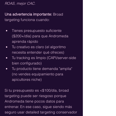
ROAS, mejor CAC.
Una advertencia importante:
 Broad 
targeting funciona cuando:
Tienes presupuesto suficiente 
($200+/día) para que Andromeda 
aprenda rápido
Tu creativo es claro (el algoritmo 
necesita entender qué ofreces)
Tu tracking es limpio (CAPI/server-side 
bien configurado)
Tu producto tiene demanda "amplia" 
(no vendes equipamiento para 
apicultores niche)
Si tu presupuesto es <$100/día, broad 
targeting puede ser riesgoso porque 
Andromeda tiene pocos datos para 
entrenar. En ese caso, sigue siendo más 
seguro usar detailed targeting conservador 