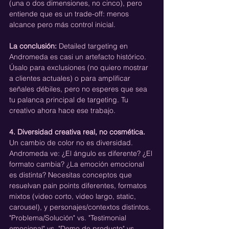
(una o dos dimensiones, no cinco), pero 
entiende que es un trade-off: menos 
alcance pero más control inicial.
La conclusión:
 Detailed targeting en 
Andromeda es casi un artefacto histórico. 
Úsalo para exclusiones (no quiero mostrar 
a clientes actuales) o para amplificar 
señales débiles, pero no esperes que sea 
tu palanca principal de targeting. Tu 
creativo ahora hace ese trabajo.
4. Diversidad creativa real, no cosmética.
Un cambio de color no es diversidad. 
Andromeda ve: ¿El ángulo es diferente? ¿El 
formato cambia? ¿La emoción emocional 
es distinta? Necesitas conceptos que 
resuelvan pain points diferentes, formatos 
mixtos (video corto, video largo, static, 
carousel), y personajes/contextos distintos. 
"Problema/Solución" vs. "Testimonial 
emocional" vs. "Demo de producto" vs. 