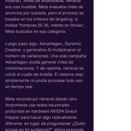
mostrar). Antes de Andromeda, retrieval 
era casi invisible. Meta evaluaba miles de 
anuncios por subasta, pero el proceso se 
basaba en tus criterios de targeting: si 
metías "hombres 25-35, interés en fitness", 
Meta buscaba en esa categoría.
Luego pasó algo. Advantage+, Dynamic 
Creative, y generative AI multiplicaron el 
número de variaciones. Una sola campaña 
Advantage+ podía generar miles de 
combinaciones. Y de repente, retrieval se 
volvió el cuello de botella. El sistema viejo 
simplemente no podía procesar todo eso 
en tiempo real.
Meta reconstruyó retrieval desde cero. 
Andromeda usa redes neuronales 
profundas en hardware NVIDIA Grace 
Hopper para hacer algo radicalmente 
diferente: en lugar de preguntarse "¿Quién 
encaja en mi audiencia?", ahora pregunta 