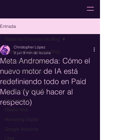
Entrada
Todas las Entradas de Blog
Christopher López
Todas las Entradas de Blog
9 jun
9 min de lectura
Meta Andromeda: Cómo el
Marketing Automation
nuevo motor de IA está
Inbound Marketing
redefiniendo todo en Paid
SEO
Media (y qué hacer al
Inteligencia Artificial
Ecommerce
respecto)
Diseño Web
Marketing Digital
Google Adwords
CRM