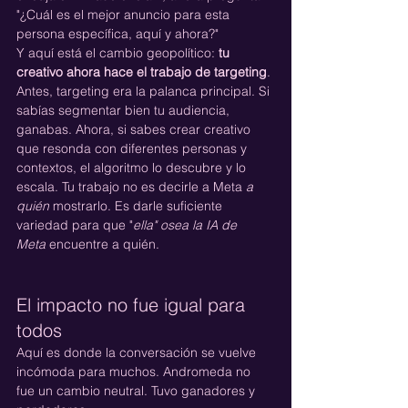
"¿Cuál es el mejor anuncio para esta 
persona específica, aquí y ahora?"
Y aquí está el cambio geopolítico: 
tu 
creativo ahora hace el trabajo de targeting
.
Antes, targeting era la palanca principal. Si 
sabías segmentar bien tu audiencia, 
ganabas. Ahora, si sabes crear creativo 
que resonda con diferentes personas y 
contextos, el algoritmo lo descubre y lo 
escala. Tu trabajo no es decirle a Meta 
a 
quién
 mostrarlo. Es darle suficiente 
variedad para que "
ella" osea la IA de 
Meta
 encuentre a quién.
El impacto no fue igual para 
todos
Aquí es donde la conversación se vuelve 
incómoda para muchos. Andromeda no 
fue un cambio neutral. Tuvo ganadores y 