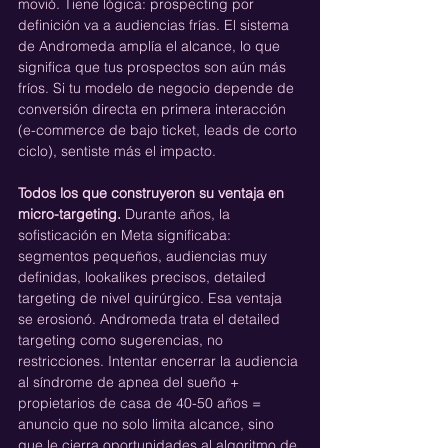
movió. Tiene lógica: prospecting por 
definición va a audiencias frías. El sistema 
de Andromeda amplía el alcance, lo que 
significa que tus prospectos son aún más 
fríos. Si tu modelo de negocio depende de 
conversión directa en primera interacción 
(e-commerce de bajo ticket, leads de corto 
ciclo), sentiste más el impacto.
Todos los que construyeron su ventaja en 
micro-targeting.
 Durante años, la 
sofisticación en Meta significaba: 
segmentos pequeños, audiencias muy 
definidas, lookalikes precisos, detailed 
targeting de nivel quirúrgico. Esa ventaja 
se erosionó. Andromeda trata el detailed 
targeting como sugerencias, no 
restricciones. Intentar encerrar la audiencia 
al síndrome de apnea del sueño + 
propietarios de casa de 40-50 años = 
anuncio que no solo limita alcance, sino 
que le cierra oportunidades al algoritmo de 