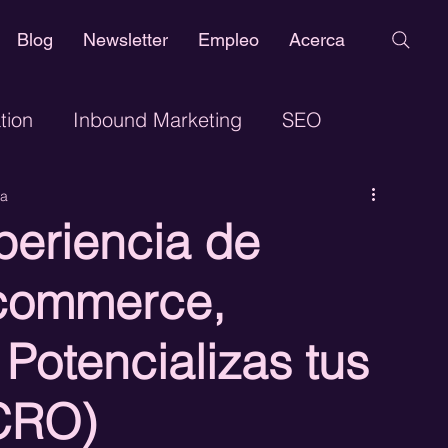
Blog
Newsletter
Empleo
Acerca
tion
Inbound Marketing
SEO
ra
eño Web
Marketing Digital
Google Adwords
periencia de
h Marketing
Publicidad Digital
Ecommerce,
Potencializas tus
ance Marketing
CRO)