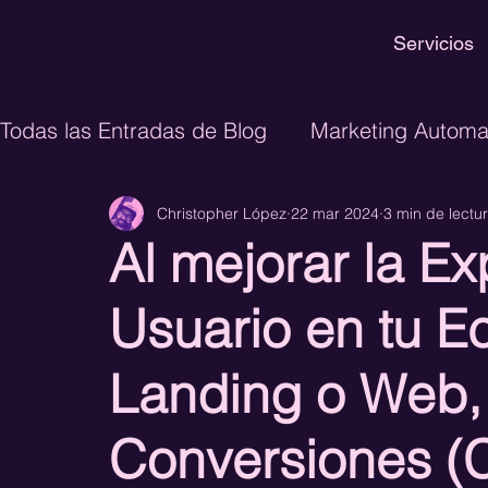
Servicios
Todas las Entradas de Blog
Marketing Automa
Christopher López
22 mar 2024
3 min de lectu
Inteligencia Artificial
Ecommerce
Dis
Al mejorar la Ex
CRM
Lead Generation
CRO
Growt
Usuario en tu 
Landing o Web, 
GTM Engineering
Paid Media
Perform
Conversiones (