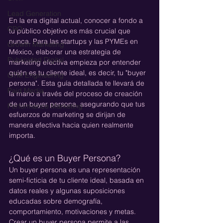
Lead Generation
En la era digital actual, conocer a fondo a 
CRO
tu público objetivo es más crucial que 
nunca. Para las startups y las PYMEs en 
Growth Marketing
México, elaborar una estrategia de 
Publicidad Digital
marketing efectiva empieza por entender 
quién es tu cliente ideal, es decir, tu "buyer 
GTM Engineering
persona". Esta guía detallada te llevará de 
Paid Media
la mano a través del proceso de creación 
de un buyer persona, asegurando que tus 
Performance Marketing
esfuerzos de marketing se dirijan de 
manera efectiva hacia quien realmente 
importa.
¿Qué es un Buyer Persona?
Un buyer persona es una representación 
semi-ficticia de tu cliente ideal, basada en 
datos reales y algunas suposiciones 
educadas sobre demografía, 
comportamiento, motivaciones y metas. 
Crear un buyer persona permite a las 