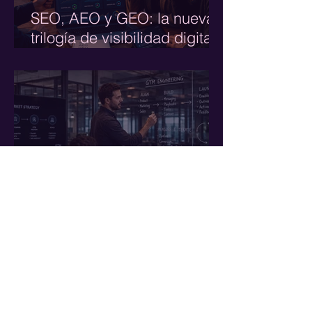
SEO, AEO y GEO: la nueva
trilogía de visibilidad digital
que toda marca debe
dominar en 2026
GTM Engineering: qué es,
cómo funciona y por qué
está transformando el
crecimiento de las empresas
Subscríbete a nuestro
Newsletter
Suscríbete y recibe la actualización de