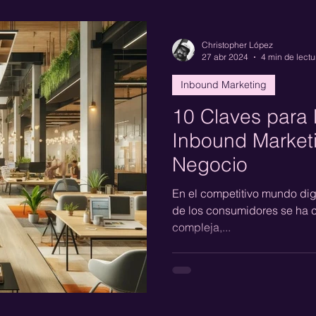
interés cuando el usuario es
Christopher López
27 abr 2024
4 min de lectu
Inbound Marketing
10 Claves para 
Inbound Marketi
Negocio
En el competitivo mundo digi
de los consumidores se ha 
compleja,...