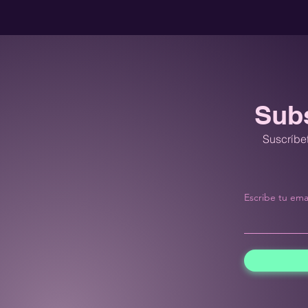
Subs
Suscríbet
Escribe tu ema