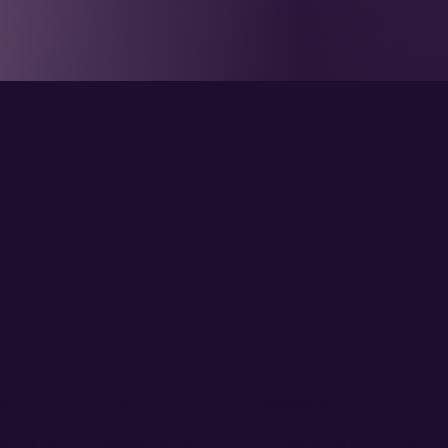
vicios de
Servicios de
ound Marketing
Marketing
a de Growth Marketing
Agencia de Performance
a HubSpot Partner
Marketing
a de Implementación HubSpot
Agencia de Marketing
a de Inbound Marketing B2C
Agencia de Marketing Dig