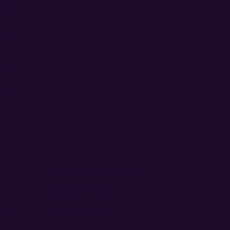
ital
eb
s
les
Contenido de
Alto Valor
ound
Descargables