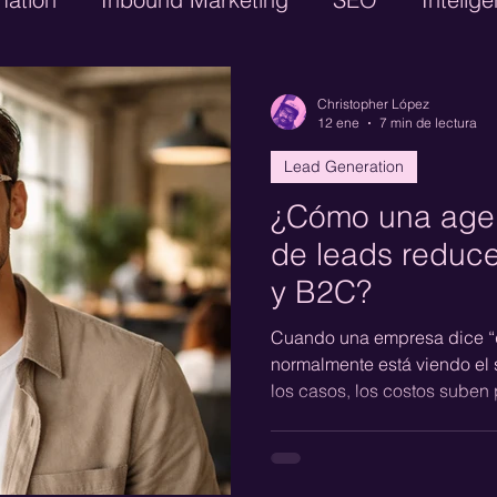
Digital
Google Adwords
CRM
Lead Ge
Christopher López
12 ene
7 min de lectura
Lead Generation
GTM Engineering
Paid Media
Performanc
¿Cómo una agen
de leads reduc
y B2C?
Cuando una empresa dice “q
normalmente está viendo el 
los casos, los costos suben
precisión al llegar a la aud
para el nivel de conciencia 
no convierten, y un proceso 