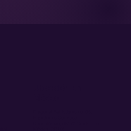
Ubicación en
México
Diagonal Patriotismo no. 06,
Hipódromo Condesa,
Cuauhtémoc, 06170 Ciudad de
ital
México, CDMX