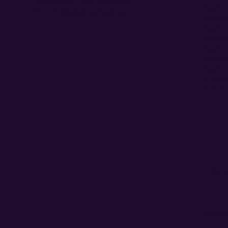
Desarrollado por
A
sterism*
Agenci
Growth Marketing Agency
Agenci
Agenci
Agenci
Agenci
Agenci
Agenci
Automa
Automa
A
st
Edu
Capaci