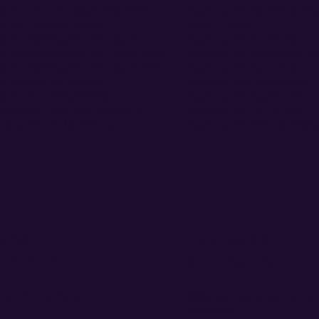
a de Inbound Marketing B2B
Agencia de Marketing Dig
a de Inbound Sales
para PYMEs
a de Generación de Leads
Agencia de Branding
a de Generación de Leads B2B
Agencia de Desarrollo W
a de Generación de Leads B2C
Agencia de Ecommerce
a de SEO en México
Agencia de Google ads
a de Email Marketing
Agencia de Facebook Ad
tización de Email Marketing
Agencia de TikTok Ads
tización de Marketing
Agencia de Medios Digita
erism*
Contenido
cación
Interesante
tación HubSpot
Mejores Agencias de Inb
Marketing