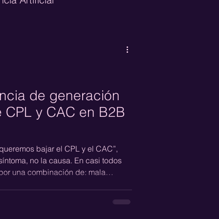
neration
CRO
e Marketing
cia de generación
e CPL y CAC en B2B
ueremos bajar el CPL y el CAC”,
síntoma, no la causa. En casi todos
 por una combinación de: mala
iencia correcta, un mensaje poco claro
del usuario, páginas de aterrizaje que
de seguimiento que no capitaliza el