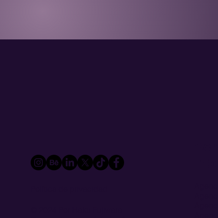
Ser
Inb
Agenci
Política de privacidad
Agenci
Agenci
© 2024 Por Haku Fujiwara
Agenci