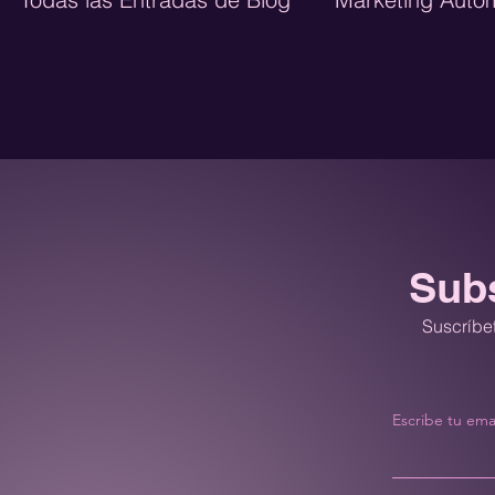
Ecommerce
Diseño Web
Marketing 
Growth Marketing
Publicidad Digital
Subs
Suscríbet
Escribe tu ema