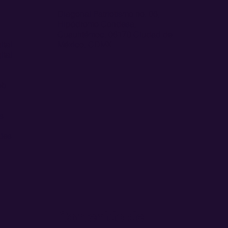
Diagonal Patriotismo no. 06,
Hipódromo Condesa,
Cuauhtémoc, 06170 Ciudad de
ital
México, CDMX
ital
eb
s
les
Contenido de