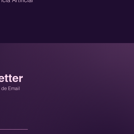
neration
CRO
e Marketing
etter
a de Email