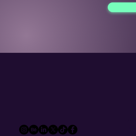
Ser
Inb