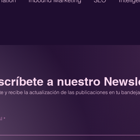
Digital
Google Adwords
CRM
Lead Ge
GTM Engineering
Paid Media
Performanc
críbete a nuestro Newsl
e y recibe la actualización de las publicaciones en tu bandej
il