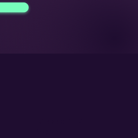
Ubicación en
México