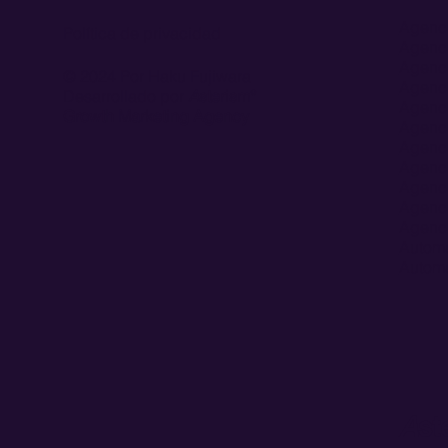
Agenci
Política de privacidad
Agenci
Agenci
© 2024 Por Haku Fujiwara
Agenci
Desarrollado por
A
sterism*
Agenci
Growth Marketing Agency
Agenci
Agenci
Agenci
Agenci
Agenci
Agenci
Automa
Automa
A
st