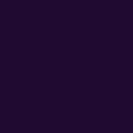
a de Growth Marketing
Agencia de Performance
a HubSpot Partner
Marketing
a de Implementación HubSpot
Agencia de Marketing
a de Inbound Marketing B2C
Agencia de Marketing Dig
a de Inbound Marketing B2B
Agencia de Marketing Dig
a de Inbound Sales
para PYMEs
a de Generación de Leads
Agencia de Branding
a de Generación de Leads B2B
Agencia de Desarrollo W
a de Generación de Leads B2C
Agencia de Ecommerce
a de SEO en México
Agencia de Google ads
a de Email Marketing
Agencia de Facebook Ad
tización de Email Marketing
Agencia de TikTok Ads
tización de Marketing
Agencia de Medios Digita
erism*
Contenido