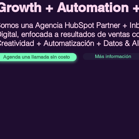
Growth + Automation +
omos una Agencia HubSpot Partner + In
igital, enfocada a resultados de ventas 
reatividad + Automatización + Datos & A
Más información
Agenda una llamada sin costo