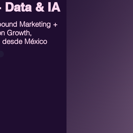
 Data & IA
bound Marketing +
con Growth,
I desde México