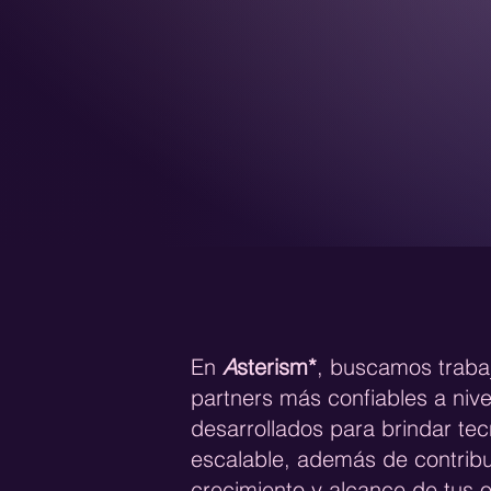
En
A
sterism*
, buscamos trabaj
partners más confiables a nivel
desarrollados para brindar tec
escalable, además de contribu
crecimiento y alcance de tus o