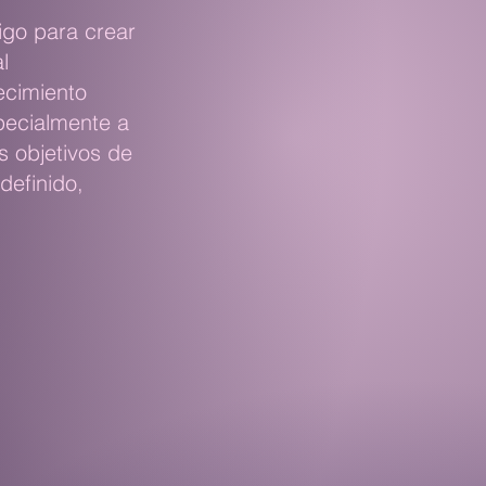
igo para crear
l
ecimiento
pecialmente a
s objetivos de
definido,