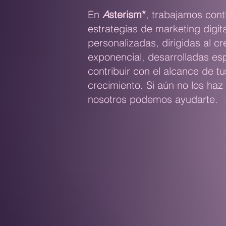
En
A
sterism*
, trabajamos cont
estrategias de marketing digita
personalizadas, dirigidas al cr
exponencial, desarrolladas es
contribuir con el alcance de tu
crecimiento. Si aún no los haz 
nosotros podemos ayudarte.