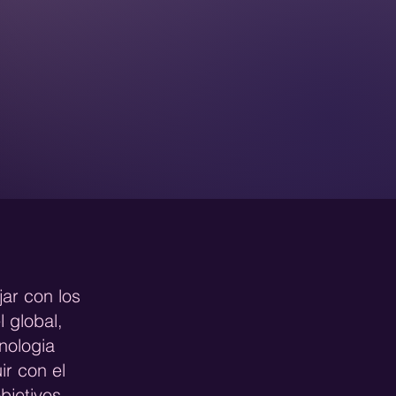
ar con los
 global,
nologia
ir con el
bjetivos